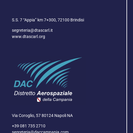
S.S. 7 “Appia” km 7+300, 72100 Brindisi
segreteria@dtascarl.it
www.dtascarl.org
Via Coroglio, 57 80124 Napoli NA
+39 081 735 2710
segreteria@daccampania.com