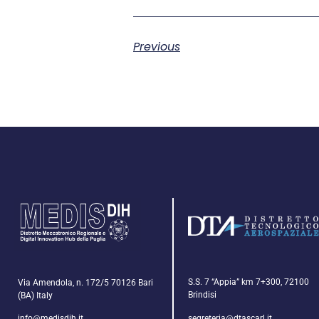
Previous
S.S. 7 “Appia” km 7+300, 72100
Via Amendola, n. 172/5 70126 Bari
Brindisi
(BA) Italy
segreteria@dtascarl.it
info@medisdih.it