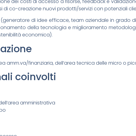
ione dei costi di accesso a risorse, feedback e validazion
i di co-creazione nuovi prodotti/servizi con potenziali clie
ato (generatore di idee efficace, team aziendale in grado 
fezionamento della tecnologia e miglioramento metodolog
ostenibilità economica).
cazione
area amm.va/finanziaria, dell’area tecnica delle micro o pi
ali coinvolti
 dell’area amministrativa
ppo