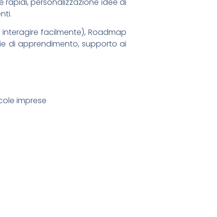
e rapidi, personalizzazione idee di
nti.
di interagire facilmente), Roadmap
ie di apprendimento, supporto ai
ccole imprese