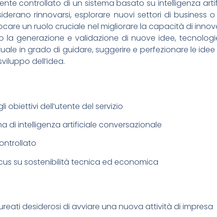
biente controllato di un sistema basato su intelligenza arti
erano rinnovarsi, esplorare nuovi settori di business o 
ò giocare un ruolo cruciale nel migliorare la capacità di in
so la generazione e validazione di nuove idee, tecnologie
uale in grado di guidare, suggerire e perfezionare le id
sviluppo dell’idea.
gli obiettivi dell’utente del servizio
ema di intelligenza artificiale conversazionale
ontrollato
 focus su sostenibilità tecnica ed economica
reati desiderosi di avviare una nuova attività di impresa